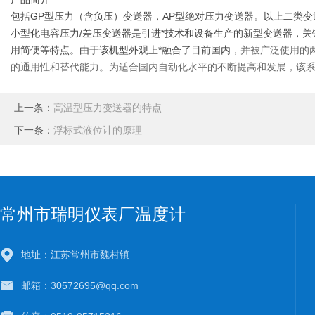
包括GP型压力（含负压）变送器，AP型绝对压力变送器。以上二类
小型化电容压力/差压变送器是引进*技术和设备生产的新型变送器，
用简便等特点。由于该机型外观上*融合了目前国内
，并被广泛使用的
的通用性和替代能力。为适合国内自动化水平的不断提高和发展，该系
上一条：
高温型压力变送器的特点
下一条：
浮标式液位计的原理
常州市瑞明仪表厂温度计
地址：江苏常州市魏村镇
邮箱：30572695@qq.com