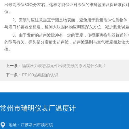
出最高液位50公分左右。这样才能保证对液位的准确监测及保证液位
值。
2、安装时应注意垂直于测是物表面，避免用于测量泡沫性质物体，
与灌口和容器壁相遇，检测大块固体物应调整探头方位，减少测量误
3、由于发射的超声波脉冲有一定的宽度，使得距离换能器较近的小
的型号有关。探头部分发射出超声波，超声波遇到与空气密度相差较大
控。
上一条：
隔膜压力表敏感元件出现变形的原因是什么呢？
下一条：
PT100热电阻的认识
常州市瑞明仪表厂温度计
地址：江苏常州市魏村镇