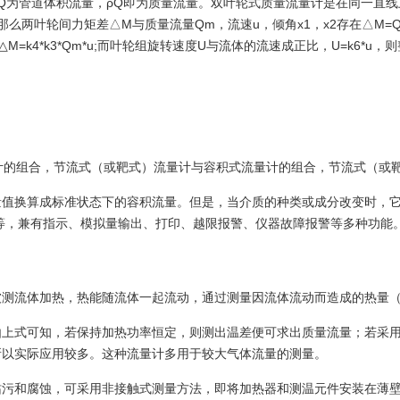
Q
为管道体积流量，
ρQ
即为质量流量。双叶轮式质量流量计是在同一直线上
间力矩差△M与质量流量Qm，流速u，倾角x1，x2存在△M=Qm*u*(k1
偏移角x=k4*△M=k4*k3*Qm*u;而叶轮组旋转速度U与流体的流速成正比，U=k6
度计的组合，节流式（或靶式）流量计与容积式流量计的组合，节流式（或
量值换算成标准状态下的容积流量。但是，当介质的种类或成分改变时，
等，兼有指示、模拟量输出、打印、越限报警、仪器故障报警等多种功能
被测流体加热，热能随流体一起流动，通过测量因流体流动而造成的热量
由上式可知，若保持加热功率恒定，则测出温差便可求出质量流量；若采
所以实际应用较多。这种流量计多用于较大气体流量的测量。
玷污和腐蚀，可采用非接触式测量方法，即将加热器和测温元件安装在薄