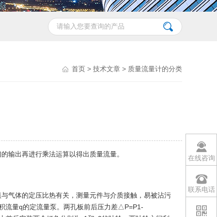
首页
>
技术文章
> 质量流量计的分类
们的输出再进行乘法运算以得出质量流量。
在线咨询
联系电话
值与气体的定压比热有关，测量元件
与介质接触，易被沾污
积流量
q
的定流量泵。两孔板前后压力差△
P
=
P
1-