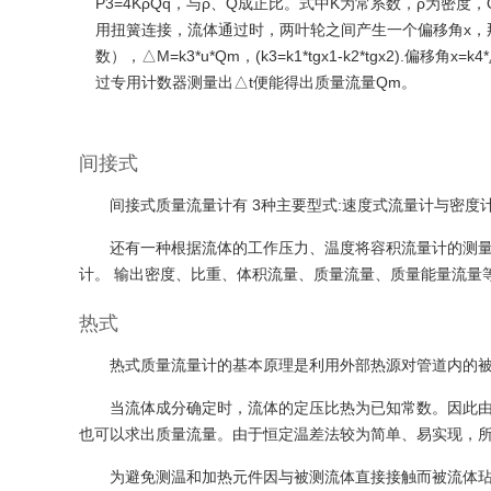
P
3=4
KρQq
，与
ρ
、
Q
成正比。式中
K
为常系数，
ρ
为密度，
用扭簧连接，流体通过时，两叶轮之间产生一个偏移角x，那么两叶轮
数），△M=k3*u*Qm，(k3=k1*tgx1-k2*tgx2).
过专用计数器测量出△t便能得出质量流量Qm。
间接式
间接式质量流量计有 3种主要型式:速度式流量计与密
还有一种根据流体的工作压力、温度将容积流量计的测
计。 输出密度、比重、体积流量、质量流量、质量能量流量
热式
热式质量流量计的基本原理是利用外部热源对管道内的
当流体成分确定时，流体的定压比热为已知常数。因此
也可以求出质量流量。由于恒定温差法较为简单、易实现，
为避免测温和加热元件因与被测流体直接接触而被流体