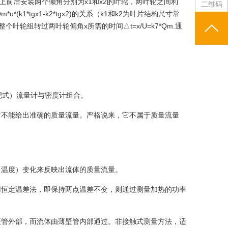
前后安装两个倾角分别为x1和x2的叶轮，两叶轮之间利
二维码
*tgx1-k2*tgx2)的关系（k1和k2为叶片结构尺寸常
*u，则整个叶轮组转过两叶轮偏角x所需的时间△t=x/U=k7*Qm.通
靶式）流量计与密度计组合。
它不能给出准确的质量流量。严格说来，它不属于质量流量
。
（温度）变化来反映出流体的质量流量。
用恒定温差法，即保持两点温差不变，则通过测量加热的功率
壁管外部，而流体由薄壁管内部通过。非接触式测量方法，适