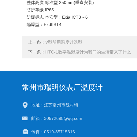
整体高度 标准型:250mm(垂直安装)
防护等级 IP65
防爆标志 本安型：ExiaIICT3～6
隔爆型：ExdIIBT4
上一条：
V型船用温度计选型
下一条：
HTC-1数字温湿度计为我们的生活带来了什么
常州市瑞明仪表厂温度计
地址：江苏常州市魏村镇
邮箱：30572695@qq.com
传真：0519-85715316