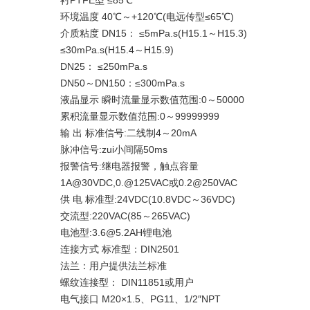
衬PTFE型 ≤85℃
环境温度 40℃～+120℃(电远传型≤65℃)
介质粘度 DN15： ≤5mPa.s(H15.1～H15.3)
≤30mPa.s(H15.4～H15.9)
DN25： ≤250mPa.s
DN50～DN150：≤300mPa.s
液晶显示 瞬时流量显示数值范围:0～50000
累积流量显示数值范围:0～99999999
输 出 标准信号:二线制4～20mA
脉冲信号:zui小间隔50ms
报警信号:继电器报警，触点容量
1A@30VDC,0.@125VAC或0.2@250VAC
供 电 标准型:24VDC(10.8VDC～36VDC)
交流型:220VAC(85～265VAC)
电池型:3.6@5.2AH锂电池
连接方式 标准型：DIN2501
法兰：用户提供法兰标准
螺纹连接型： DIN11851或用户
电气接口 M20×1.5、PG11、1/2″NPT