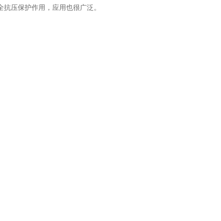
全抗压保护作用，应用也很广泛。
+200℃以内温度，玻璃棒式温度计按用户需要，可以生产各种