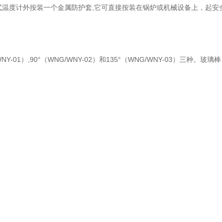
式温度计外按装一个金属防护套,它可直接按装在锅炉或机械设备上，起安
1）,90°（WNG/WNY-02）和135°（WNG/WNY-03）三种。玻璃棒
。水银温度计可测-30+500℃以内温度，有机液体为红色，可测-100
温湿度计,电子数显温湿度计