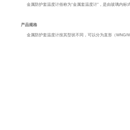
金属防护套温度计俗称为“金属套温度计”，是由玻璃内标
产品规格
金属防护套温度计按其型状不同，可以分为直形（WNG/WNY-0
式温度计按其用途不同，又可以分为水银和有机液体两种类型
长度的温度计，zui长可以生产到3米
产品优点
（镀铬温度计/铜套温度计/不锈钢套温度计）
上一条：
产品：HTC-1数字温湿度计,数显温湿度计,电子
下一条：
数显温度计（电子温度计）