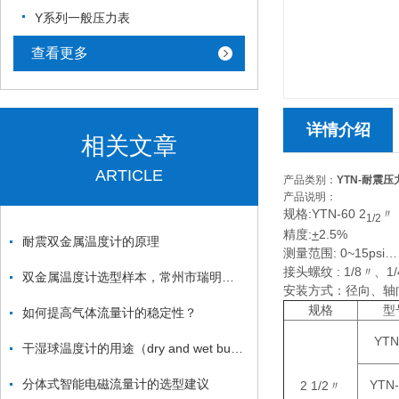
Y系列一般压力表
查看更多
详情介绍
相关文章
ARTICLE
产品类别：
YTN-耐震压
产品说明：
规格:YTN-60 2
〃
1/2
精度:
+
2.5%
耐震双金属温度计的原理
测量范围: 0~15psi…
接头螺纹 : 1/8〃、1
双金属温度计选型样本，常州市瑞明仪表厂为你解决问题
安装方式：径向、轴
规格
型
如何提高气体流量计的稳定性？
YTN
干湿球温度计的用途（dry and wet bulb thermometer ）
分体式智能电磁流量计的选型建议
YTN
2 1/2〃