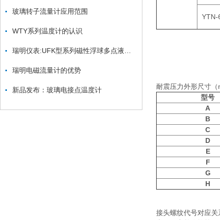
玻璃转子流量计应用范围
YTN-
WTY系列温度计的认识
瑞明仪表:UFK型系列磁性浮球多点液位控制器
瑞明电磁流量计的优势
耐震压力外形尺寸（
新品发布：玻璃电接点温度计
型号
A
B
C
D
E
F
G
H
接头螺纹代号对应关系：G