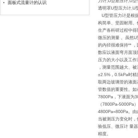
力计,U型差压计,U
面板式流量计的认识
透明罩U型压力计,U
U型管压力计是根据
构简单、坚固耐用、
生产各科研过程中得到
微压的测量 。虽然
的内径很难保持**
数应以液面弯月面顶
压力的大小以及工作
，测量范围越大、被测
±2.5%，0.5k
取两边玻璃管的液面
管数值的重要性。如在
7800Pa，下液面为
（7800Pa-5000Pa
4800Pa=800P
当被测压力变化时，
验低压、微压计 量
精度。