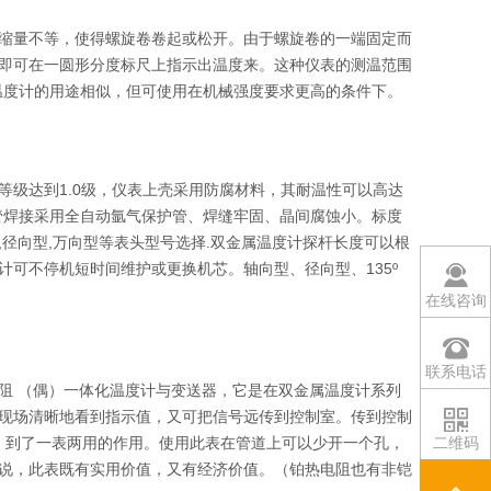
缩量不等，使得螺旋卷卷起或松开。由于螺旋卷的一端固定而
即可在一圆形分度标尺上指示出温度来。这种仪表的测温范围
体温度计的用途相似，但可使用在机械强度要求更高的条件下。
级达到1.0级，仪表上壳采用防腐材料，其耐温性可以高达
保护管焊接采用全自动氩气保护管、焊缝牢固、晶间腐蚀小。标度
径向型,万向型等表头型号选择.双金属温度计探杆长度可以根
可不停机短时间维护或更换机芯。轴向型、径向型、135º
在线咨询
联系电话
阻
（偶）一体化温度计与变送器，它是在双金属温度计系列
现场清晰地看到指示值，又可把信号远传到控制室。传到控制
号，起 到了一表两用的作用。使用此表在管道上可以少开一个孔，
二维码
说，此表既有实用价值，又有经济价值。（铂热电阻也有非铠