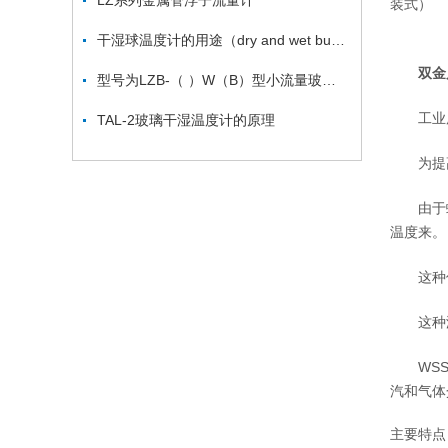
LZ系列金属管浮子流量计
装式）
干湿球温度计的用途（dry and wet bulb thermometer ）
双金
型号为LZB-（ ）W（B）型小流量玻璃转子流量计
工业用
TAL-2玻璃干湿温度计的原理
为提高测
由于螺旋
温度来。
这种仪表
这种温
WSS系
汽和气体
主要特点