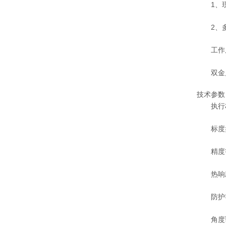
1、现
2、多
工作
双金属
技术参数
执行标准 J
标度盘公
精度等级
热响应时
防护等级
角度调整