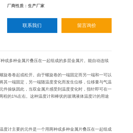
定而另一端和一可以自由转动的指针相连，两种金属
厂商性质：生产厂家
在温度变化时体变化量不一样，因此会发生弯曲。
联系我们
留言询价
两种或多种金属片叠压在一起组成的多层金属片。能自动连续
螺旋卷卷起或松开。由于螺旋卷的一端固定而另一端和一可以
将其一端固定，另一端随温度变化而发生位移，位移量与气温
元件操纵因此，当双金属片感受到温度变化时，指针即可在一
尺两程的1%左右。这种温度计和棒状的玻璃液体温度计的用途
温度计主要的元件是一个用两种或多种金属片叠压在一起组成