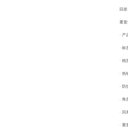
回差：
重复性：
· 产品执行
· 标度
· 精度
· 热响
· 防护
· 角度
· 回差
· 重复