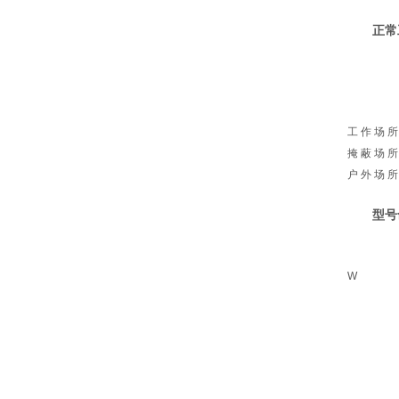
正常
工 作 场 所
掩 蔽 场 所
户 外 场 所
型号
W