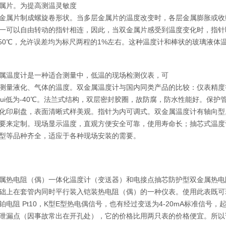
属片。为提高测温灵敏度
金属片制成螺旋卷形状。当多层金属片的温度改变时，各层金属膨胀或收
一可以自由转动的指针相连，因此，当双金属片感受到温度变化时，指针
~650℃，允许误差均为标尺两程的1%左右。这种温度计和棒状的玻璃液
温度计是一种适合测量中，低温的现场检测仪表，可
测量液化、气体的温度。双金属温度计与国内同类产品的比较：仪表精度等
，zui低为-40℃。法兰式结构，双层密封胶圈，故防腐，防水性能好。
化印刷盘，表面清晰式样美观。指针为内可调式。双金属温度计有轴向型,
要来定制。现场显示温度，直观方便安全可靠，使用寿命长；抽芯式温度计
型等品种齐全，适应于各种现场安装的需要。
热电阻（偶）一体化温度计（变送器）和电接点抽芯防护型双金属热电
础上在套管内同时平行装入铠装热电阻（偶）的一种仪表。使用此表既可
铂电阻 Pt10，K型E型热电偶信号，也有经过变送为4-20mA标准信
泄漏点（因事故常出在开孔处），它的价格比用两只表的价格便宜。所以