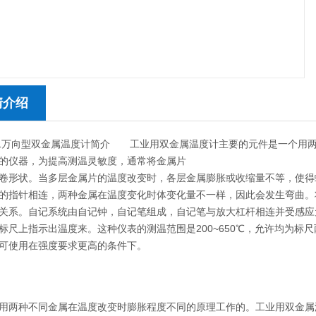
情介绍
581万向型双金属温度计简介 工业用双金属温度计主要的元件是一个用
的仪器，为提高测温灵敏度，通常将金属片
卷形状。当多层金属片的温度改变时，各层金属膨胀或收缩量不等，使得
的指针相连，两种金属在温度变化时体变化量不一样，因此会发生弯曲。
关系。自记系统由自记钟，自记笔组成，自记笔与放大杠杆相连并受感应
标尺上指示出温度来。这种仪表的测温范围是200~650℃，允许均为标
可使用在强度要求更高的条件下。
种不同金属在温度改变时膨胀程度不同的原理工作的。工业用双金属