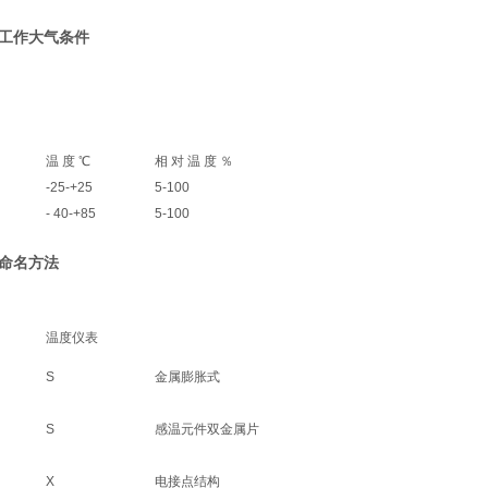
工作大气条件
温 度 ℃
相 对 温 度 ％
-25-+25
5-100
- 40-+85
5-100
命名方法
温度仪表
S
金属膨胀式
S
感温元件双金属片
X
电接点结构