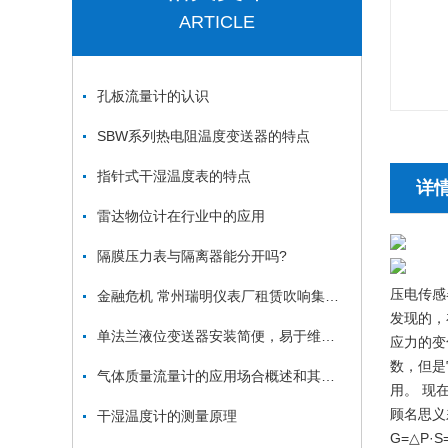
ARTICLE
孔板流量计的认识
SBW系列热电阻温度变送器的特点
指针式干湿温度表的特点
详
雷达物位计在行业中的应用
隔膜压力表与隔离器能分开吗?
压电传感
金融危机 常州瑞明仪表厂租赁吹响集结号
发现的，
单法兰液位变送器安装简便，易于维护和操作
应力的变
数，但是
气体质量流量计的应用场合概述和其工作原理介绍
用。 现
顾名思义
干湿温度计的测量原理
G=△P