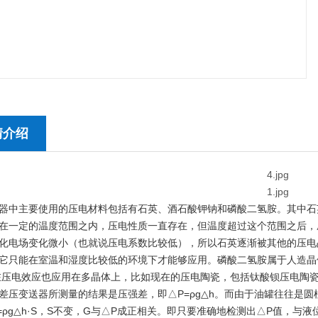
情介绍
器中主要使用的压电材料包括有石英、酒石酸钾钠和磷酸二氢胺。其中石
在一定的温度范围之内，压电性质一直存在，但温度超过这个范围之后，压
化电场变化微小（也就说压电系数比较低），所以石英逐渐被其他的压电
它只能在室温和湿度比较低的环境下才能够应用。磷酸二氢胺属于人造晶
在压电效应也应用在多晶体上，比如现在的压电陶瓷，包括钛酸钡压电陶瓷
差压变送器所测量的结果是压强差，即△P=ρg△h。而由于油罐
往往是圆
·S=ρg△h·S，S不变，G与△P成正相关。即只要准确地检测出△P值，