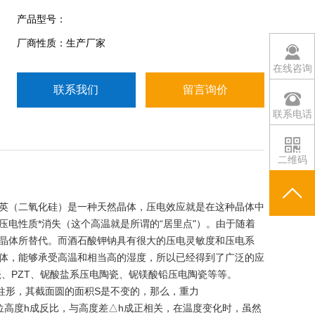
金属电阻应变片又有丝状应变片和金属箔状应变片两
产品型号：
种。通常是将应变片通过特殊的粘和剂紧密的粘合在
厂商性质：生产厂家
产生力学应变基体上，当基体受力发生应力变化时，
电阻应变片也一起产生形变，使应变片的阻
在线咨询
联系我们
留言询价
联系电话
二维码
英（二氧化硅）是一种天然晶体，压电效应就是在这种晶体中
电性质*消失（这个高温就是所谓的“居里点"）。由于随着
晶体所替代。而酒石酸钾钠具有很大的压电灵敏度和压电系
体，能够承受高温和相当高的湿度，所以已经得到了广泛的应
、PZT、铌酸盐系压电陶瓷、铌镁酸铅压电陶瓷等等。
柱形，其截面圆的面积S是不变的，那么，重力
与液位高度h成反比，与高度差△h成正相关，在温度变化时，虽然