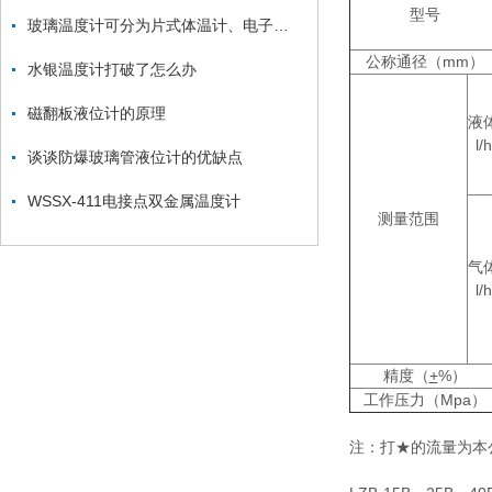
型号
玻璃温度计可分为片式体温计、电子式体温计、耳式体温计三类
公称通径（mm）
水银温度计打破了怎么办
磁翻板液位计的原理
液
l/h
谈谈防爆玻璃管液位计的优缺点
WSSX-411电接点双金属温度计
测量范围
气
l/h
精度（
+
%）
工作压力（Mpa）
注：打★的流量为本