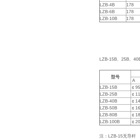
LZB-4B
178
LZB-6B
178
LZB-10B
178
LZB-15B、25B、
型号
A
LZB-15B
￠9
LZB-25B
￠11
LZB-40B
￠14
LZB-50B
￠16
LZB-80B
￠18
LZB-100B
￠20
注：LZB-15无导杆