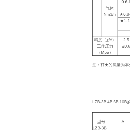
0.6-
气体
Nm3/h
★0.8
★1-1
精度（
+
%）
2.5
工作压力
≤0.
（Mpa）
注：打★的流量为本
LZB-3B.4B.6B.
型号
A
LZB-3B