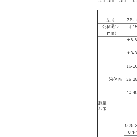
LZB-15B、2
型号
LZB-1
公称通径
￠1
（mm）
★6-6
★8-8
16-1
液体l/h
25-2
40-4
测量
范围
0.25-
0.4-