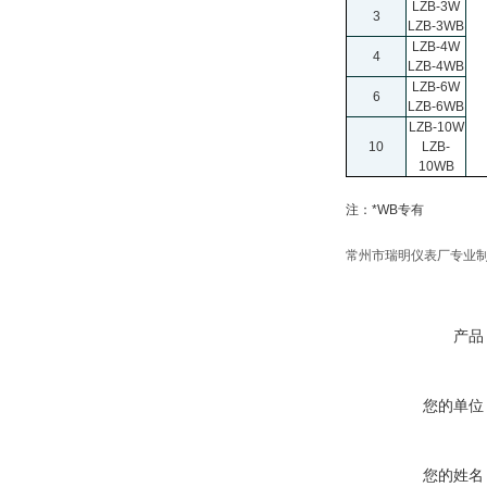
LZB-3W
3
LZB-3WB
LZB-4W
4
LZB-4WB
LZB-6W
6
LZB-6WB
LZB-10W
10
LZB-
10WB
注：*WB专有
常州市瑞明仪表厂专业
产品
您的单位
您的姓名