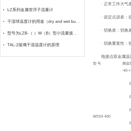
· 正常工作大气条件
LZ系列金属管浮子流量计
· 设定点误差：设
干湿球温度计的用途（dry and wet bulb thermometer ）
· 切换差：切换差
型号为LZB-（ ）W（B）型小流量玻璃转子流量计
· 切换重复性：切
TAL-2玻璃干湿温度计的原理
电接点双金属温度
型 号
测温
-40-
0-
0-
0-
WSSX-400
0-