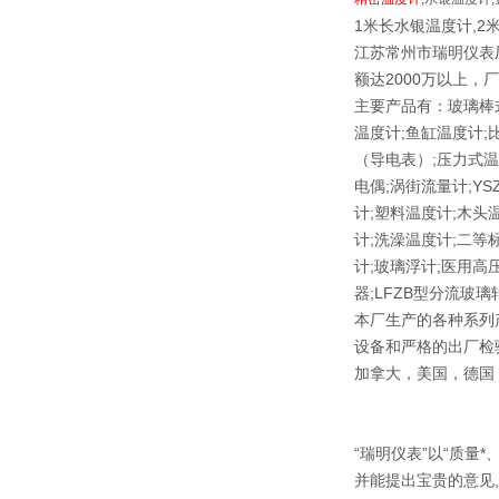
1米长水银温度计,2
江苏常州市瑞明仪表
额达2000万以上，
主要产品有：玻璃棒式
温度计;鱼缸温度计;
（导电表）;压力式温
电偶;涡街流量计;Y
计;塑料温度计;木头
计;洗澡温度计;二等标
计;玻璃浮计;医用高
器;LFZB型分流玻
本厂生产的各种系列
设备和严格的出厂检
加拿大，美国，德国
“瑞明仪表”以“质量
并能提出宝贵的意见