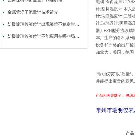
如何保持涡街流量计的准确性
电偶;涡街流量计;Y
计;塑料温度计;木头
金属管浮子流量计技术简介
计;洗澡温度计;二等标
计;玻璃浮计;医用高
防爆玻璃管液位计出现液位不稳定时该如何检修？
器;LFZB型分流玻
防爆玻璃管液位计不能应用在哪些场合？
本厂生产的各种系列
设备和严格的出厂检
加拿大，美国，德国
“瑞明仪表”以“质量
并能提出宝贵的意见
产品相关关键字： 玻璃
常州市瑞明仪表
产品