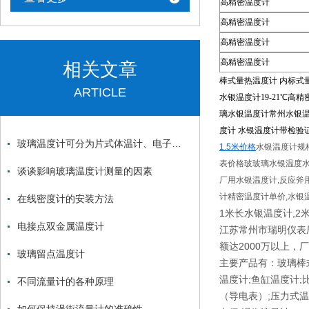
高精密温度计
高精密温度计
高精密温度计
高精密温度计
相关文章
棒式量热温度计 内标式量热
ARTICLE
水银温度计19-21℃高
璃水银温度计常州水银温
度计 水银温度计带检验
玻璃温度计可分为片式体温计、电子式体温计、耳式体温计三类
1.5米价格
水银温度计规
表价格玻玻璃水银温度水
谈谈影响玻璃温度计测量的因素
厂用水银温度计,反应斧
计精密温度计单价,水银
在线密度计的安装方法
1米长水银温度计,2
电接点双金属温度计
江苏常州市瑞明仪表
额达2000万以上，
玻璃留点温度计
主要产品有：玻璃棒式
温度计;鱼缸温度计;
不同流量计的各种原理
（导电表）;压力式温