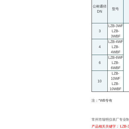
公称通径
型号
DN
LZB-3WF
3
LZB-
3WBF
LZB-4WF
4
LZB-
4WBF
LZB-6WF
6
LZB-
6WBF
LZB-
10WF
10
LZB-
10WBF
注：*WB专有
常州市瑞明仪表厂专业
产品相关关键字： LZB