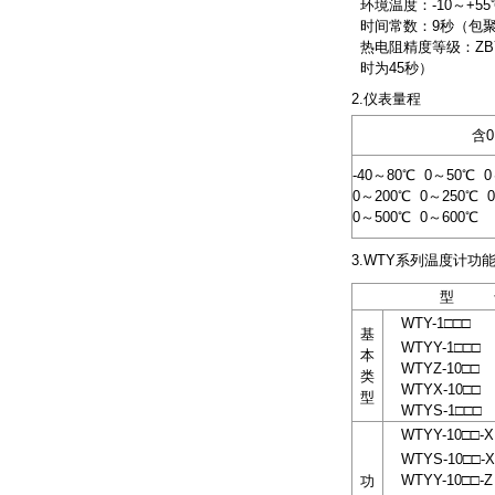
环境温度：-10～+
时间常数：9秒（包聚四
热电阻精度等级：ZBY 
时为45秒）
2.仪表量程
含
-40～80℃ 0～50℃ 
0～200℃ 0～250℃ 0
0～500℃ 0～600℃
3.WTY系列温度计
型 
WTY-1□□□
基
WTYY-1□□□
本
WTYZ-10□□
类
WTYX-10□□
型
WTYS-1□□□
WTYY-10□□-X
WTYS-10□□-X
WTYY-10□□-Z
功