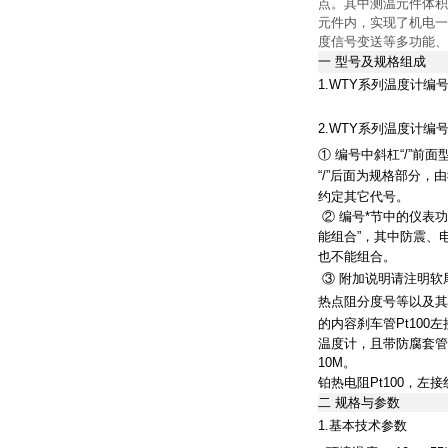
点。其中测温元件体积
元件内，实现了机电一
度信号变送等多功能、
一 型号及规格组成
1.WTY系列温度计编
2.WTY系列温度计编
① 编号中斜杠“/”
“/”后面为规格部分
约定其它代号。
② 编号*节中的仪表
能组合”，其中防震、
也不能组合。
③ 附加说明请注明软
热点阻分度号等以及其它要说
的内容刹车管Pt10
温度计，且带防腐套管
10M。
铂热电阻Pt100，左
二
规格与参数
1.基本技术参数