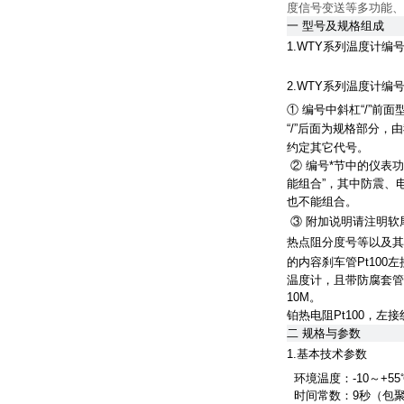
度信号变送等多功能、
一 型号及规格组成
1.WTY系列温度计编
2.WTY系列温度计编
① 编号中斜杠“/”
“/”后面为规格部分
约定其它代号。
② 编号*节中的仪表
能组合”，其中防震、
也不能组合。
③ 附加说明请注明软
热点阻分度号等以及其它要说
的内容刹车管Pt10
温度计，且带防腐套管
10M。
铂热电阻Pt100，左
二
规格与参数
1.基本技术参数
环境温度：-10～+
时间常数：9秒（包聚四