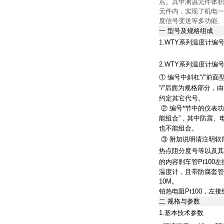
点。其中测温元件体积
元件内，实现了机电一
度信号变送等多功能、
一 型号及规格组成
1.WTY系列温度计编
2.WTY系列温度计编
① 编号中斜杠“/”
“/”后面为规格部分
约定其它代号。
② 编号*节中的仪表
能组合”，其中防震、
也不能组合。
③ 附加说明请注明软
热点阻分度号等以及其它要说
的内容刹车管Pt10
温度计，且带防腐套管
10M。
铂热电阻Pt100，左
二
规格与参数
1.基本技术参数