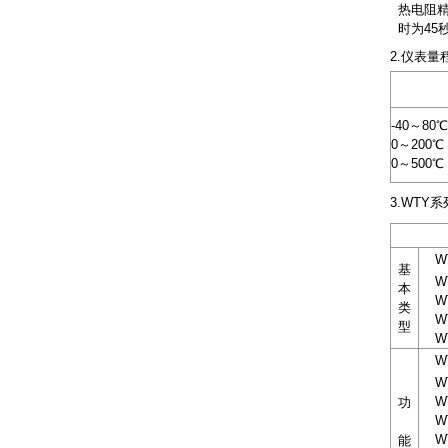
热电阻精度
时为45
2.仪表量
-40～80
0～200℃
0～500℃
3.WT
WT
基
WT
本
WTY
类
WT
型
WT
WTY
WTY
WTY
功
WTY
WTY
能