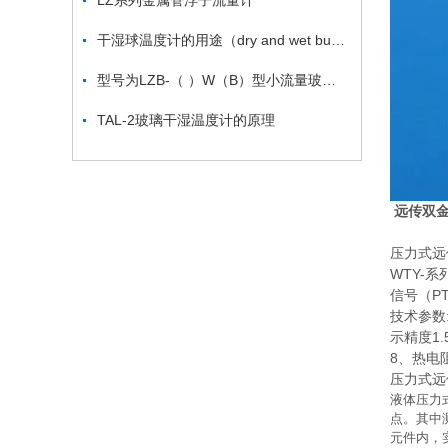
LZ系列金属管浮子流量计
干湿球温度计的用途（dry and wet bulb thermometer ）
型号为LZB-（ ）W（B）型小流量玻璃转子流量计
TAL-2玻璃干湿温度计的原理
远传双金
压力式远
WTY-
信号（P
技术参数
示精度1
8、热电
压力式远
液体压力
点。其中
元件内，