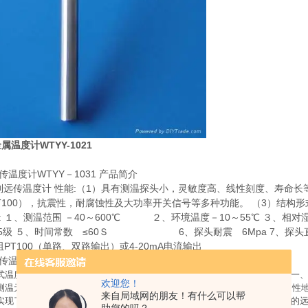
属温度计WTYY-1021
传温度计WTYY－1031 产品简介
系列远传温度计 性能:（1）具有测温探头小，灵敏度高、线性刻度、寿命长
T100），抗震性，耐腐蚀性及大功率开关信号等多种功能。 （3）结构
: １、测温范围 －40～600℃ ２、环境温度－10～55℃ 
.5级 ５、时间常数 ≤60Ｓ 6、探头耐震 6Mpa 7、探头直径:8
阻PT100（单路、双路输出）或4-20mA电流输出
传温度计WTYY－1031 详细介绍
式温度计以及由此开发的系列化温度仪表，克服了传统膨胀式温度计性能单一
欢迎您！
测温元件体积分别比传统的蒸汽和气体压力式温度计缩小了30和60倍，创造性
来自局域网的朋友！有什么可以帮
实现了机电一体化的测温功能。形成了以液体压力式温度极为基本测温仪表的