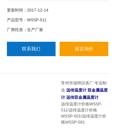
传统的蒸汽和气体压力式温度计缩小了30和60倍，创
造性地将铂或铜热电阻测温元件安装于测温元件内，
更新时间：2017-12-14
实现了机电一体化的测温功能。形成了以液体压力式
产品型号：WSSP-511
温度极为基本测温仪表的远传、防爆、防震、防腐、
厂商性质：生产厂家
电接头、温度信号变送等多功能、系列化温度仪表
联系我们
留言询价
:
常州市瑞明仪表厂
专业制
造
远传温度计
双金属温度
计
远传双金属温度计
远传温度计价格WSSP-
511/远传温度计价格
WSSP-501/远传温度计价
格WSSP-581