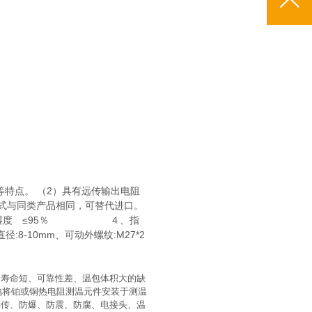
等特点。 （2）具有远传输出电阻
形式与同类产品相同，可替代进口。
３、相对湿度 ≤95％ ４、指
-10mm、可动外螺纹:M27*2
、寿命短、可靠性差、温包体积大的缺
地将铂或铜热电阻测温元件安装于测温
远传、防爆、防震、防腐、电接头、温