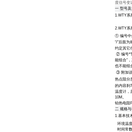
度信号变
一 型号
1.WTY
2.WTY
① 编号
“/”后
约定其它
② 编号
能组合”
也不能组
③ 附加
热点阻分度号
的内容刹
温度计，
10M。
铂热电阻P
二
规格与
1.基本技
环境温度
时间常数：