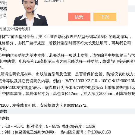
助您的吗？
送等多功能、系列化温度仪表。
及规格组成
系列温度计编号规则
系列温度计编号说明
中斜杠“/”前面型号部分，按《工业自动化仪表产品型号编写原则》的规定编写，
面为规格部分，由我厂自行规定，若设计选型时因字符太长无法填写，可与我公司
代号。
*节中的仪表功能为基本功能，若要选择一项以上功能，请在编号中增加第三节“
，其中防震、电接头和zui高指示三者之间只能选择一种功能，防爆与电接头两者
合。
说明请注明软尾材料、出线装置型号及位置、是否带保护套管、防爆仪表出线方
等以及其它要说明的内容。例如：“WTY-1033-X2-F 0～100℃ Φ12*300*10
车管Pt100左接线盒”表示：该温度计为液体压力式带电接头双上限报警热电阻
且带防腐套管，其具体尺寸为：温包直径12mm，插入深度300mm，刹车管软
t100，左接线盒引线，安装螺纹为卡套螺纹M27*2。
参数
术参数
：-10～+55℃ 相对湿度：5～95% 指标精确度：1.5级
9秒（包聚四氟乙烯时为34秒） 热电阻分度号：Pt100或Cu50