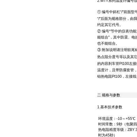
2.WTY系列温度计编号
① 编号中斜杠“/"前
“/"后面为规格部分，
约定其它代号。
② 编号*节中的仪表功
能组合"，其中防震、电
也不能组合。
③ 附加说明请注明软尾
热点阻分度号等以及其它要说明
的内容刹车管Pt100
温度计，且带防腐套管，
铂热电阻Pt100，左接
二
规格与参数
1.基本技术参数
环境温度：-10～+55
时间常数：9秒（包聚四氟
热电阻精度等级：ZBY 3
时为45秒）