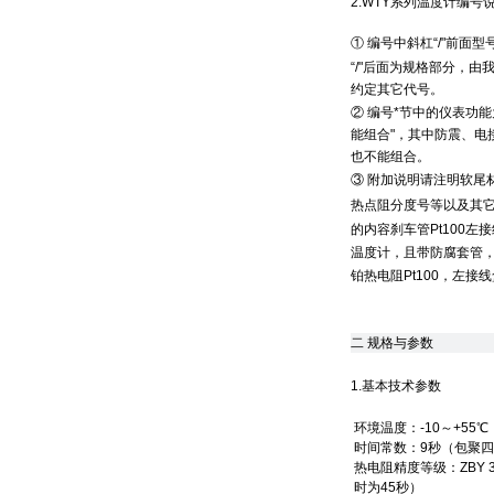
2.WTY系列温度计编号
① 编号中斜杠“/"前
“/"后面为规格部分，
约定其它代号。
② 编号*节中的仪表功
能组合"，其中防震、电
也不能组合。
③ 附加说明请注明软尾
热点阻分度号等以及其它要说明
的内容刹车管Pt100
温度计，且带防腐套管，
铂热电阻Pt100，左接
二
规格与参数
1.基本技术参数
环境温度：-10～+55
时间常数：9秒（包聚四氟
热电阻精度等级：ZBY 3
时为45秒）