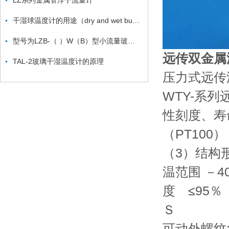
LZ系列金属管浮子流量计
干湿球温度计的用途（dry and wet bulb thermometer ）
型号为LZB-（ ）W（B）型小流量玻璃转子流量计
远传双金属温
TAL-2玻璃干湿温度计的原理
压力式远传温
WTY-系
性刻度、寿
（PT10
（3）结构
温范围 －
度 ≤95
Ｓ 6、探
可动外螺纹: