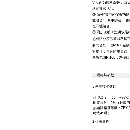
“/"后面为规格部分，
约定其它代号。
② 编号*节中的仪表功
能组合"，其中防震、电
也不能组合。
③ 附加说明请注明软尾
热点阻分度号等以及其它要说明
的内容刹车管Pt100
温度计，且带防腐套管，
铂热电阻Pt100，左接
二
规格与参数
1.基本技术参数
环境温度：-10～+55
时间常数：9秒（包聚四氟
热电阻精度等级：ZBY 3
时为45秒）
2.仪表量程