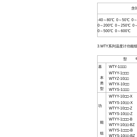
含
-40～80℃ 0～50℃ 0
0～200℃ 0～250℃ 0
0～500℃ 0～600℃
3.WTY系列温度计功
型 
基
WTY-1□□□
WTYY-1□□□
本
WTYZ-10□□
类
WTYX-10□□
型
WTYS-1□□□
WTYY-10□□-X
WTYS-10□□-X
功
WTYY-10□□-Z
WTYS-10□□-Z
WTYY-1□□□-B
能
WTYY-10□□-BZ
WTYS-1□□□-B
组
WTYS-10□□-BZ