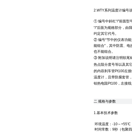
2.WTY系列温度计编号
① 编号中斜杠“/"前
“/"后面为规格部分，
约定其它代号。
② 编号*节中的仪表功
能组合"，其中防震、电
也不能组合。
③ 附加说明请注明软尾
热点阻分度号等以及其它要说明
的内容刹车管Pt100
温度计，且带防腐套管，
铂热电阻Pt100，左接
二
规格与参数
1.基本技术参数
环境温度：-10～+55
时间常数：9秒（包聚四氟