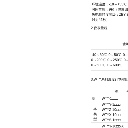
环境温度：-10～+55
时间常数：9秒（包聚四氟
热电阻精度等级：ZBY 3
时为45秒）
2.仪表量程
含
-40～80℃ 0～50℃ 0
0～200℃ 0～250℃ 0
0～500℃ 0～600℃
3.WTY系列温度计功
型 
基
WTY-1□□□
WTYY-1□□□
本
WTYZ-10□□
类
WTYX-10□□
型
WTYS-1□□□
WTYY-10□□-X