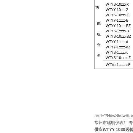
WTYS-10□□-X
功
WTYY-10□□-Z
WTYS-10□□-Z
WTYY-1□□□-B
能
WTYY-10□□-BZ
WTYS-1□□□-B
组
WTYS-10□□-BZ
WTYY-1□□□-d
合
WTYY-1□□□-dZ
WTYS-1□□□-d
型
WTYS-10□□-dZ
WTY□-1□□□-□F
href="/NewShowStan
:
常州市瑞明仪表厂
专
供应WTYY-1030