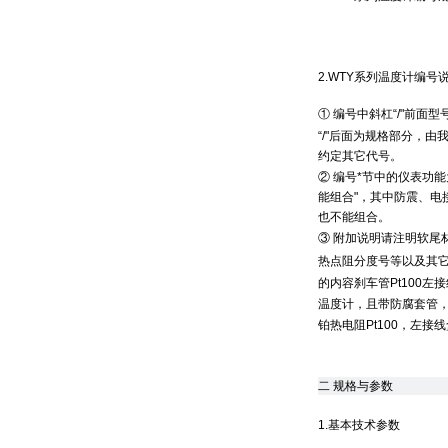
2.WTY系列温度计编号
① 编号中斜杠“/"前
“/"后面为规格部分，
约定其它代号。
② 编号*节中的仪表功
能组合"，其中防震、电
也不能组合。
③ 附加说明请注明软尾
热点阻分度号等以及其它要说明
的内容刹车管Pt100
温度计，且带防腐套管，
铂热电阻Pt100，左接
二
规格与参数
1.基本技术参数