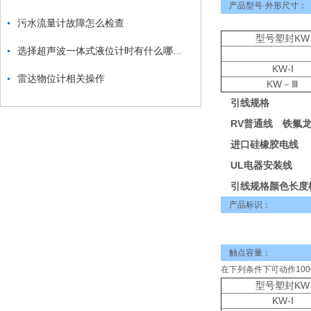
产品型号·外形尺寸：
污水流量计故障怎么检查
型号塑封KW
选择超声波一体式液位计时有什么哪些要点？
KW-Ⅰ
雷达物位计相关操作
KW－Ⅲ
引线规格
RV普通线 铁氟
进口硅橡胶电线
UL电器安装线
引线规格颜色长度
产品标识：
触点容量：
在下列条件下可动作100
型号塑封KW
KW-Ⅰ