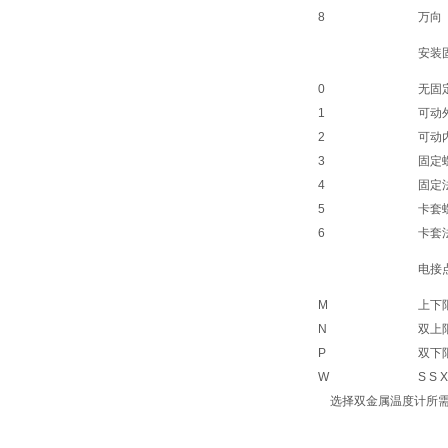
8
万向
安装
0
无固
1
可动
2
可动
3
固定
4
固定
5
卡套
6
卡套
电接
M
上下
N
双上
P
双下
W
S S X
选择双金属温度计所需