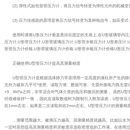
(2).弹性式如包登管压力计，将压力信号转变为弹性元件的机械变
(3).压力传感器的原理是将压力信号转变为某种电信号，如应变式
使用时请将U形压力计垂直悬挂在固定的支座上,在U形玻璃管内注入工作
压力计,U形管压力计,U形管玻璃压力计,U形管水银压力计,U形差压计
形管压力计价格,U形管玻璃压力计价格,U形管水银压力计价格U形压力
正确使用U型管压力计提高其测量精度
U型管压力计是根据流体静力学原理用一定高度的液柱所产生的静压
无外力破坏几乎可*使用、读取方便、数据可靠、无需外接电力既无需消
+9．8kPa之间，非常适合对气体介质的低压和微压的测量 。虽然
径很难保持*一致 ，因此在读取数值时为限制引入附加误差，U型管
在1mm左右，如果是二次读取则在2mm左右。U型管压力计的测量
，测量范围越大、被测压力越高、其测量精度就越高。比如以水为工作液时测量
一定时若想提高其测量精度和灵敏度应选取密度低的工作液。在使用过