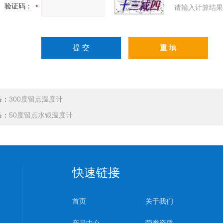
验证码：
请输入计算结果
条：
300度留点温度计
条：
50度留点水银温度计
快速链接
首页
关于我们