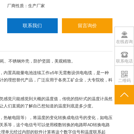
示，而非指针或水银显示。故称数字温度计或数字温
厂商性质：生产厂家
度表。
联系我们
留言询价
在线咨询
微功耗、不锈钢外壳，防护坚固，美观精致。
联系电话
，内置高能量电池连续工作≥5年无需敷设供电电缆，是一种
计的理想替代产品，广泛应用于各类工矿企业，大专院校，科
二维码
凭感觉只能感觉到大概的温度值，传统的指针式的温度计虽然
让人们直观的了解自己想知道的温度到底是多少度。
，热敏电阻等），将温度的变化转换成电信号的变化，如电压
关系等，这个电信号可以使用模数转换的电路即AD转换电路
处理单元经过内部的软件计算将这个数字信号和温度联系起