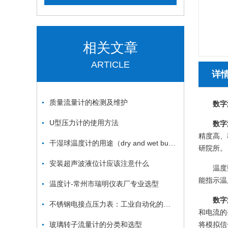
相关文章
ARTICLE
详
质量流量计的检测及维护
数字
U型压力计的使用方法
数字
精度高、
干湿球温度计的用途（dry and wet bulb thermometer ）
研院所。
安装超声波液位计应该注意什么
温度
能指示温
温度计-常州市瑞明仪表厂专业选型
数字
不锈钢电接点压力表：工业自动化的敏锐“眼睛”
和电流的
玻璃转子流量计的分类和选型
将模拟信