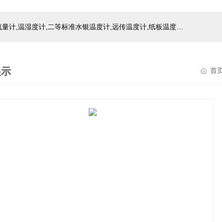
主营产品：玻璃温度计,双金属温度计,压力式温度计,压力表,流量计,温湿度计,二等标准水银温度计,远传温度计,纸板温度计,液位计
展示
首