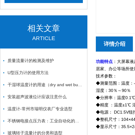
相关文章
ARTICLE
详情介绍
质量流量计的检测及维护
功能特点
：大屏幕液
居家、办公等场所使
U型压力计的使用方法
技术参数：
◆测量范围：温度：-5
干湿球温度计的用途（dry and wet bulb thermometer ）
湿度：30％～90％
安装超声波液位计应该注意什么
◆分辨率：温度0.1℃
◆精度 ：温度±1℃ 湿
温度计-常州市瑞明仪表厂专业选型
◆电源： DC1.5V纽
◆整机尺寸：104×44
不锈钢电接点压力表：工业自动化的敏锐“眼睛”
◆显示尺寸：35.5×2
玻璃转子流量计的分类和选型