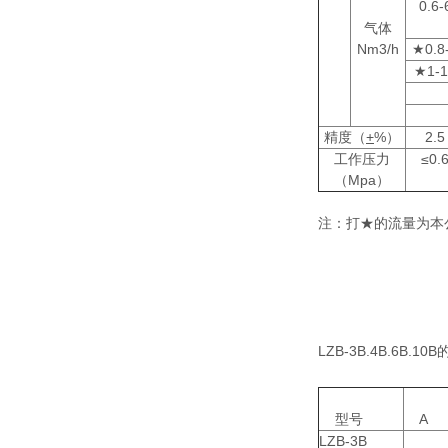
0.6-
气体
Nm3/h
★0.8
★1-1
精度（
+
%）
2.5
工作压力
≤0.
（Mpa）
注：打★的流量为本
LZB-3B.4B.6B.
型号
A
LZB-3B