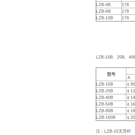
LZB-4B
178
LZB-6B
178
LZB-10B
178
LZB-15B、25B、
型号
A
LZB-15B
￠9
LZB-25B
￠11
LZB-40B
￠14
LZB-50B
￠16
LZB-80B
￠18
LZB-100B
￠20
注：LZB-15无导杆