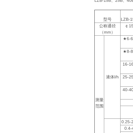
LZB-15B、2
型号
LZB-1
公称通径
￠1
（mm）
★6-6
★8-8
16-1
液体l/h
25-2
40-4
测量
范围
0.25-
0.4-