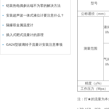
型号
铠装热电偶参比端不为零的解决方法
公称通径（mm）
安装超声波一体式液位计要注意什么？
隔爆双金属温度计
液
l/h
插入式靶式流量计的原理
GA24型玻璃转子流量计安装注意事项
测量范围
气
l/h
精度（
+
%）
工作压力（Mpa）
注：打★的流量为本