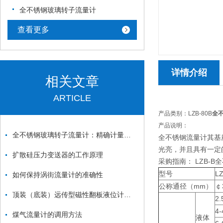
全不锈钢玻璃转子流量计
查看更多
详情介绍
相关文章
ARTICLE
产品类别：LZB-80B
全
产品说明：
全不锈钢玻璃转子流量计：精确计量液体流量的可靠工具
全不锈钢流量计其基
光亮，并且具有一定
扩散硅压力变送器的工作原理
采购指南： LZB-B
型号
LZ
如何保持涡街流量计的准确性
公称通径（mm）
￠
顶装（底装）远传型磁性翻板液位计的优点
2.
4-
煤气流量计的调用方法
液体