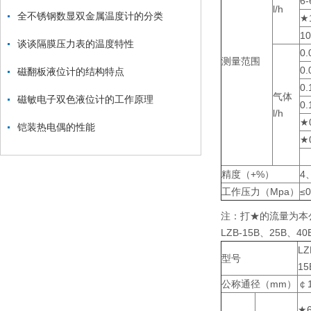
6-
l/h
全不锈钢数显双金属温度计的分类
★1
10
谈谈隔膜压力表的温度特性
0.
测量范围
0.
磁翻板液位计的结构特点
0.
气体
磁敏电子双色液位计的工作原理
0.
l/h
★0
铠装热电偶的性能
★0
精度（+%）
4
工作压力（Mpa）
≤0
注：打★的流量为本
LZB-15B、25B、
LZ
型号
15
公称通径（mm）
￠
★6