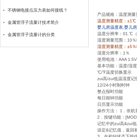
不锈钢电接点压力表如何接线？
产品规格：温度测量
温度测量精度：±1℃ 
金属管浮子流量计技术简介
婴儿房温度表,婴儿
温度分辨率：
01.℃（
金属管浮子流量计的分类
湿度测量范围：
10％
湿度测量精度：±5％
湿度分辨率：
1％
使用电池：
AAA 1.5V
基本功能：温度
/湿
℃
/℉温度切换显示
zui高
/zui低温湿度
12/24小时制时钟
整点报时功能
每日闹钟功能
日历显示功能
操作方法：
1．依机
2．按键功能：
[MO
记忆中的zui高&zu
设定&记忆值，返回
3．在初始状态下按