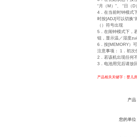
“月（M）”、 “日（D
4．在当前时钟模式
时按[ADJ]可以切换
（）符号出现
5．在闹钟模式下，
钮，显示温／湿度zui
6．按
[MEMORY）
注意事项：
1．初次
2．若该机出现任何
3．电池用完后请放
产品相关关键字：婴儿房
产品
您的单位