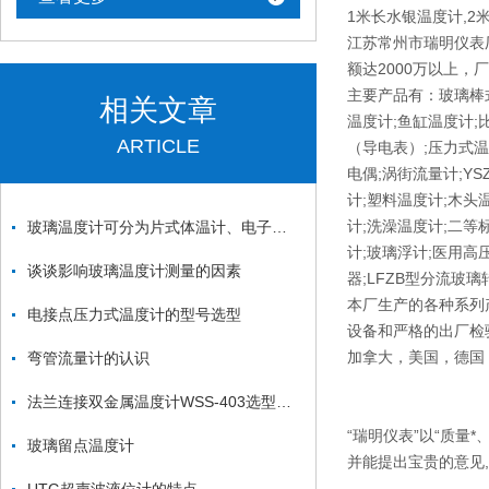
1米长水银温度计,2
江苏常州市瑞明仪表
额达2000万以上，
主要产品有：玻璃棒式
相关文章
温度计;鱼缸温度计;
ARTICLE
（导电表）;压力式温
电偶;涡街流量计;Y
计;塑料温度计;木头
计;洗澡温度计;二等标
玻璃温度计可分为片式体温计、电子式体温计、耳式体温计三类
计;玻璃浮计;医用高
谈谈影响玻璃温度计测量的因素
器;LFZB型分流玻
本厂生产的各种系列
电接点压力式温度计的型号选型
设备和严格的出厂检
加拿大，美国，德国
弯管流量计的认识
法兰连接双金属温度计WSS-403选型资料
“瑞明仪表”以“质量
玻璃留点温度计
并能提出宝贵的意见