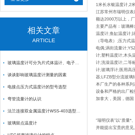
1米长水银温度计,2
江苏常州市瑞明仪表
额达2000万以上，
主要产品有：玻璃棒式
相关文章
温度计;鱼缸温度计;
ARTICLE
（导电表）;压力式温
电偶;涡街流量计;Y
计;塑料温度计;木头
计;洗澡温度计;二等标
玻璃温度计可分为片式体温计、电子式体温计、耳式体温计三类
计;玻璃浮计;医用高
谈谈影响玻璃温度计测量的因素
器;LFZB型分流玻
本厂生产的各种系列
电接点压力式温度计的型号选型
设备和严格的出厂检
加拿大，美国，德国
弯管流量计的认识
法兰连接双金属温度计WSS-403选型资料
“瑞明仪表”以“质量
玻璃留点温度计
并能提出宝贵的意见