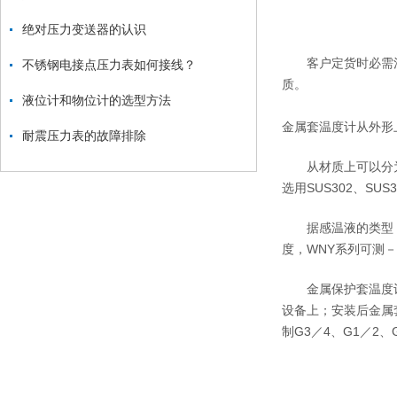
绝对压力变送器的认识
客户定货时必需注明
不锈钢电接点压力表如何接线？
质。
液位计和物位计的选型方法
金属套温度计从外形上
耐震压力表的故障排除
从材质上可以分为
选用SUS302、SUS
据感温液的类型，金
度，WNY系列可测－
金属保护套温度计简
设备上；安装后金属套
制G3／4、G1／2、