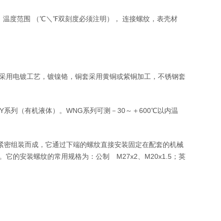
温度范围 （℃＼℉双刻度必须注明）， 连接螺纹，表壳材
采用电镀工艺，镀镍铬，铜套采用黄铜或紫铜加工，不锈钢套
列（有机液体）。WNG系列可测－30～＋600℃以内温
紧密组装而成，它通过下端的螺纹直接安装固定在配套的机械
安装螺纹的常用规格为：公制 M27x2、M20x1.5；英