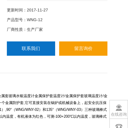
壳温度计,角形不锈钢壳温度计,角形铜壳温度计90度角
形铁壳温度计,90度角形不锈钢壳温度计,90度角形铜
更新时间：2017-11-27
壳温度计
产品型号：WNG-12
厂商性质：生产厂家
联系我们
留言询价
金属套玻璃水银温度计金属保护套温度计/金属保护套玻璃温度计/金
一个金属防护套,它可直接安装在锅炉或机械设备上，起安全抗压保
°（WNG/WNY-02）和135°（WNG/WNY-03）三种玻璃棒式
在线咨询
内温度，有机液体为红色，可测-100+200℃以内温度，玻璃棒式