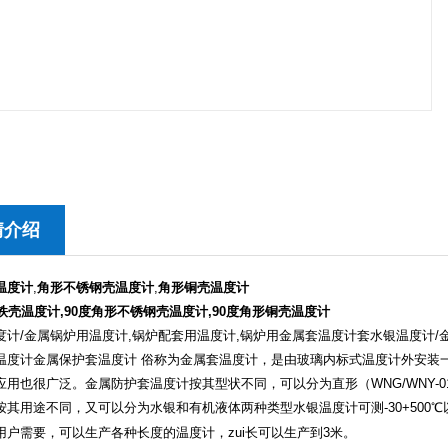
情介绍
温度计
,
角形不锈钢壳温度计
,
角形铜壳温度计
铁壳温度计,90度角形不锈钢壳温度计,90度角形铜壳温度计
度计/金属锅炉用温度计,锅炉配套用温度计,锅炉用金属套温度计套水银温度计/
温度计金属保护套温度计 俗称为金属套温度计，是由玻璃内标式温度计外安装
用也很广泛。金属防护套温度计按其型状不同，可以分为直形（WNG/WNY-01）,90
按其用途不同，又可以分为水银和有机液体两种类型水银温度计可测-30+500℃以
用户需要，可以生产各种长度的温度计，zui长可以生产到3米。