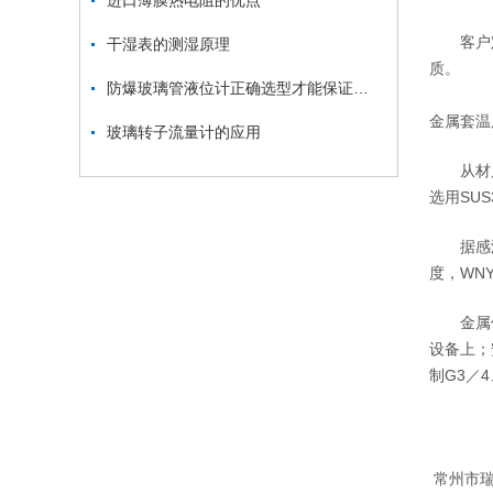
进口薄膜热电阻的优点
客户定货
干湿表的测湿原理
质。
防爆玻璃管液位计正确选型才能保证液位计更好的使用
金属套温
玻璃转子流量计的应用
从材质上
选用SUS
据感温液
度，WN
金属保护
设备上；
制G3／4
常州市瑞