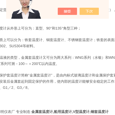
时必需注明： 温度计上体（刻度管）长度， 探头长度（包括螺纹），
度计从外形上可分为：直型、90°和135°角型三种；
可以分为：铁套温度计、铜套温度计、不锈钢套温度计；铁套的表面
302、SUS304等材料。
的类型，金属套温度计又可分为两大系列：WNG系列（水银）和WNY系
Y系列可测－100～＋200℃以内温度。
套温度计简称“金属套温度计”，是由内标式玻璃温度计和金属保护套
安装后金属套起到固定保护的作用，使内部的温度计能够安全稳定的工作。它的
、G1／2、G3／8。
明仪表厂 专业制造:
金属套温度计,船用温度计,V型温度计,铜套温度计