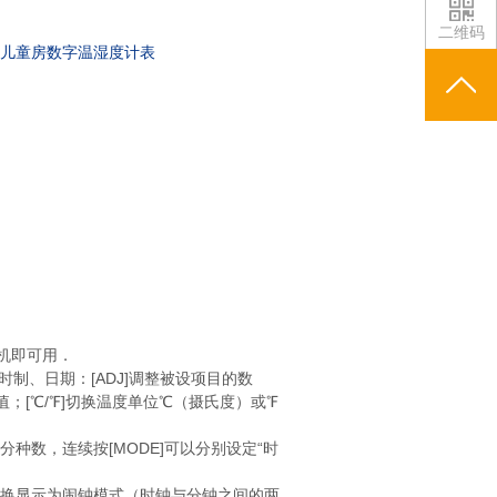
二维码
,儿童房数字温湿度计表
机即可用．
小时制、日期：[ADJ]调整被设项目的数
湿度值；[℃/℉]切换温度单位℃（摄氏度）或℉
节分种数，连续按[MODE]可以分别设定“时
切换显示为闹钟模式（时钟与分钟之间的两