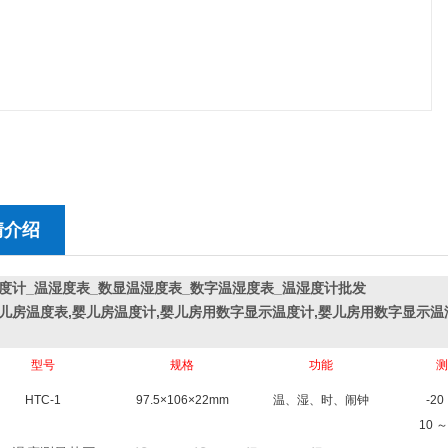
情介绍
度计_温湿度表_数显温湿度表_数字温湿度表_温湿度计批发
1婴儿房温度表,婴儿房温度计,婴儿房用数字显示温度计,婴儿房用数字显示
型
号
规
格
功
能
测
HTC-1
97.5×106×22mm
温、湿、时、闹钟
-20
10
～