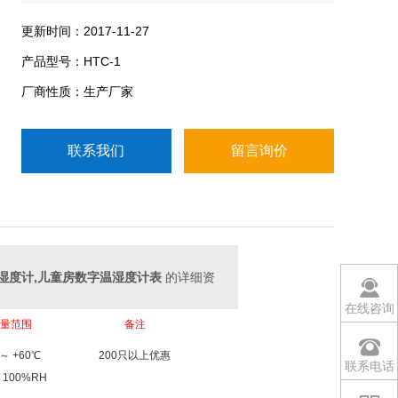
计生产(供应)商，主营产品有：工业温度计,电子温湿
度计,室内外温度计,电子温度计,数字温湿度计,数显温
更新时间：2017-11-27
湿度计,数字温度计,数显温度计.
产品型号：HTC-1
厂商性质：生产厂家
联系我们
留言询价
温湿度计,儿童房数字温湿度计表
的详细资
在线咨询
量范围
备
注
～
+60
℃
200
只以上优惠
联系电话
100%RH