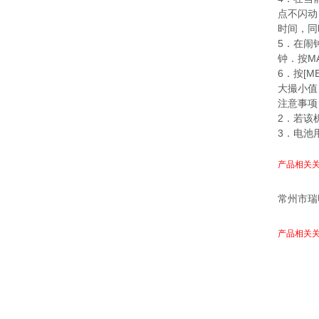
点不闪动
时间，同
5．在闹
钟．按MA
6．按
[
大撮小值
注意事项
2．若该
3．电池
产品相关关
常州市瑞
产品相关关