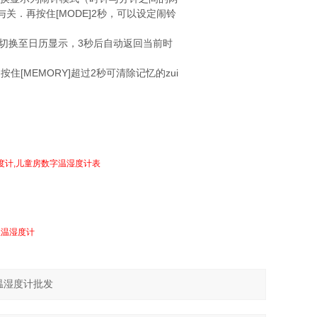
开与关．再按住[MODE]2秒，可以设定闹铃
DJ]切换至日历显示，3秒后自动返回当前时
按住[MEMORY]超过2秒可清除记忆的zui
度计,儿童房数字温湿度计表
显温湿度计