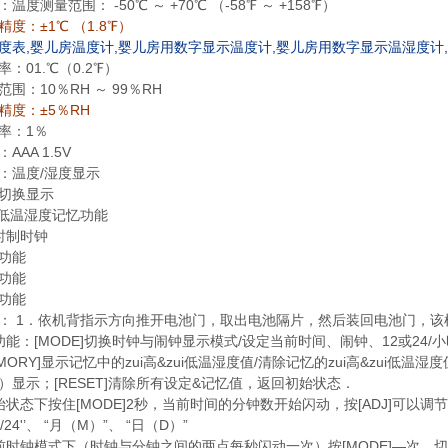
：温度测量范围：
-50℃ ～ +70℃ （-58℉ ～ +158℉）
度：±1℃ （1.8℉）
度表,婴儿房温度计,婴儿房用数字显示温度计,婴儿房用数字显示温湿度计
率：
01.℃（0.2℉）
范围：
10％RH ～ 99％RH
精度：±5％RH
率：
1％
：
AAA 1.5V
：温度
/湿度显示
度切换显示
ui低温湿度记忆功能
小时制时钟
功能
功能
功能
：
1．依机背指示方向推开电池门，取出电池隔片，然后装回电池门，该
功能：
[MODE]切换时钟与闹钟显示模式/设定当前时间、闹钟、12或24/
MORY]显示记忆中的zui高&zui低温湿度值/清除记忆的zui高&zui低温
）显示；[RESET]清除所有设定&记忆值，返回初始状态．
始状态下按住
[MODE]2秒，当前时间的分钟数开始闪动，按[ADJ]可以调
2/24'’、 “月（M）”、 “日（D）”
前时钟模式下
（时钟与分钟之间的两点每秒闪动一次）按[MODE]—次，