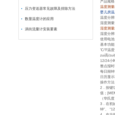
产品规格
温度测量精
压力变送器常见故障及排除方法
婴儿房温
温度分辨
数显温度计的应用
湿度测量
湿度测量
涡街流量计安装要素
湿度分辨
使用电池
基本功能
℃
/℉温
zui高
/z
12/24
整点报时
每日闹钟
日历显示
操作方法
2．按键
值；[ME
（华氏度
3．在初
钟”、 “1
4．在当