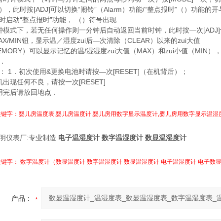
），此时按[ADJ]可以切换“闹铃”（Alarm）功能/“整点报时”（）功能的
时启动“整点报时”功能， （）符号出现
钟模式下，若无任何操作则一分钟后自动返回当前时钟，此时按—次
[A
X/MIN钮，显示温／湿度zui后—次清除（CLEAR）以来的zui大值
MEMORY）可以显示记忆的温/湿湿度zui大值（MAX）和zui小值（MIN），
．
：
1．初次使用&更换电池时请按—次[RESET]（在机背后）；
机出现任何不良，请按一次
[RESET]
用完后请放回地点．
键字：婴儿房温度表,婴儿房温度计,婴儿房用数字显示温度计,婴儿房用数字显示温湿
:
电子温湿度计
数字温湿度计
数显温湿度计
明仪表厂
专业制造
键字： 数字温度计（数显温度计 数字温湿度计 数显温湿度计 电子温湿度计 电子数
产品：