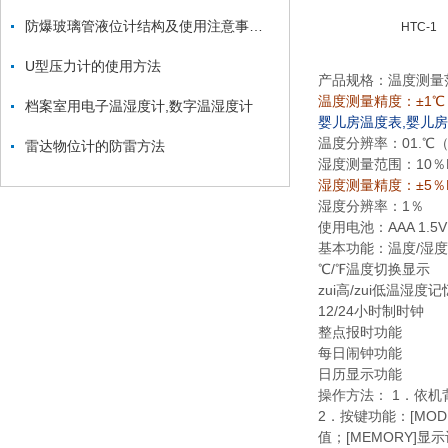
防爆玻璃管液位计结构及使用注意事项讲解
HTC-1
U型压力计的使用方法
产品规格：温度测量
温度测量精度：±1℃ 
档案室用电子温湿度计,数字温湿度计
婴儿房温度表,婴儿
温度分辨率：
01.℃（
雷达物位计的防雷方法
湿度测量范围：
10％
湿度测量精度：±5％
湿度分辨率：
1％
使用电池：
AAA 1.5V
基本功能：温度
/湿
℃
/℉温度切换显示
zui高
/zui低温湿度
12/24小时制时钟
整点报时功能
每日闹钟功能
日历显示功能
操作方法：
1．依机
2．按键功能：
[MO
值；[MEMORY]显