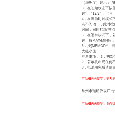
（华氏度）显示；[R
3．在初始状态下按
钟”、 “12/24'’、 
4．在当前时钟模式
点不闪动），此时按[A
时间，同时启动“整点
5．在闹钟模式下，
钟．按MAX/MIN钮
6．按
[MEMORY）
大撮小值．
注意事项：
1．初次
2．若该机出现任何
3．电池用完后请放
产品相关关键字：婴儿房
:
常州市瑞明仪表厂
专
产品相关关键字： 数字