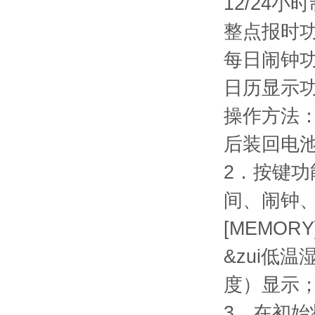
12/24小
整点报时
每日闹钟
日历显示
操作方法
后装回电
2．按键功
间、闹钟、
[MEMOR
&zui低
度）显示；
3．在初始