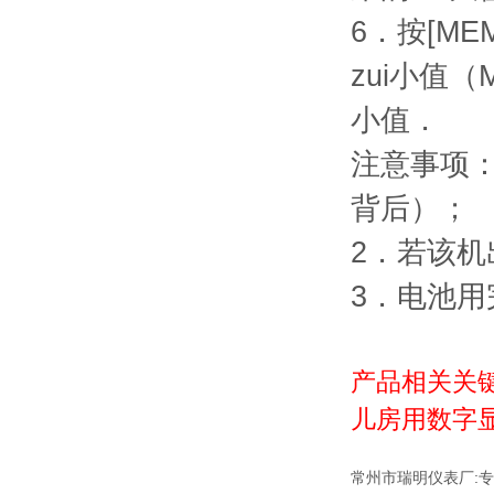
6．按
[M
zui小值（
小值．
注意事项
背后）；
2．若该
3．电池
产品相关关键
儿房用数字
:
常州市瑞明仪表厂
专