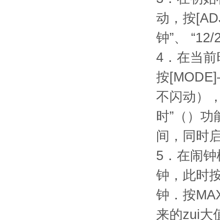
动，按[A
钟”、 “12
4．在当前
按[MOD
不闪动），此
时”（）功
间，同时启
5．在闹
钟，此时
钟．按MA
来的zui大