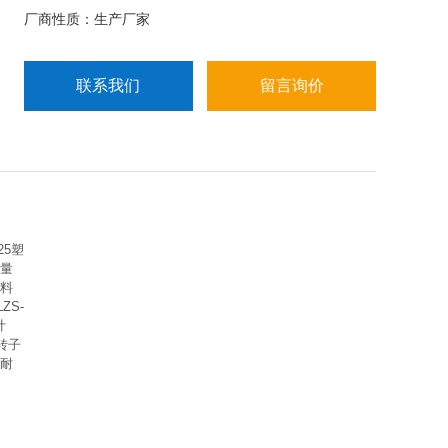
厂商性质：生产厂家
联系我们
留言询价
25塑
流量
塑料
ZS-
计
管转子
密耐