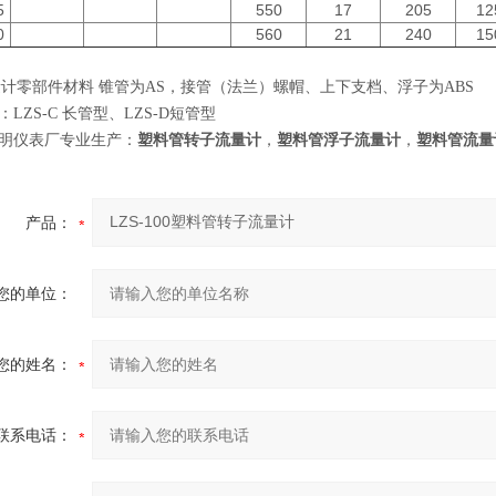
5
550
17
205
12
0
560
21
240
15
流量计零部件材料
锥管为AS，接管（法兰）螺帽、上下支档、浮子为ABS
：
LZS-C 长管型、LZS-D短管型
明仪表厂专业生产：
塑料管转子流量计
，
塑料管浮子流量计
，
塑料管流量
产品：
您的单位：
您的姓名：
联系电话：