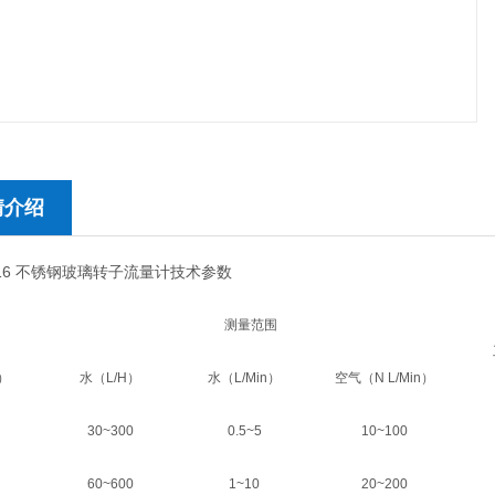
情介绍
S316 不锈钢玻璃转子流量计技术参数
测量范围
）
水（L/H）
水（L/Min）
空气（N L/Min）
30~300
0.5~5
10~100
60~600
1~10
20~200