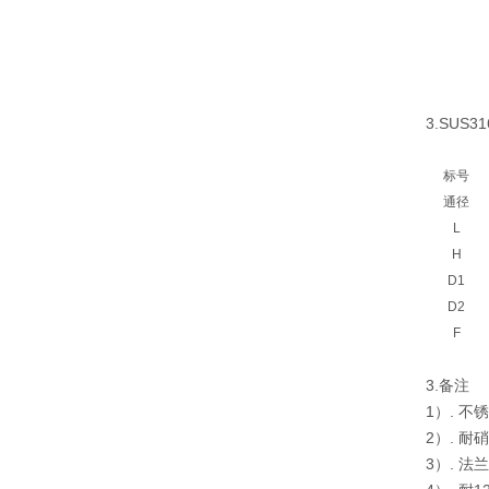
3.SUS
标号
通径
L
H
D1
D2
F
3.备注
1）. 不
2）. 耐
3）. 法