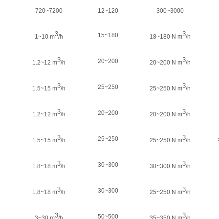
720~7200
12~120
300~3000
3
3
15~180
1~10 m
/h
18~180 N m
/h
3
3
20~200
1.2~12 m
/h
20~200 N m
/h
3
3
25~250
1.5~15 m
/h
25~250 N m
/h
3
3
20~200
1.2~12 m
/h
20~200 N m
/h
3
3
25~250
1.5~15 m
/h
25~250 N m
/h
3
3
30~300
1.8~18 m
/h
30~300 N m
/h
3
3
30~300
1.8~18 m
/h
25~250 N m
/h
3
3
50~500
3~30 m
/h
35~350 N m
/h