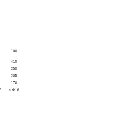
100
410
250
205
170
8
4-Φ18