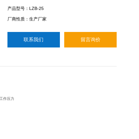
碱、氧化剂、强氧化性酸、有机溶剂和其它具有腐蚀
产品型号：LZB-25
性气体或液体介质的流量检测。
厂商性质：生产厂家
联系我们
留言询价
工作压力