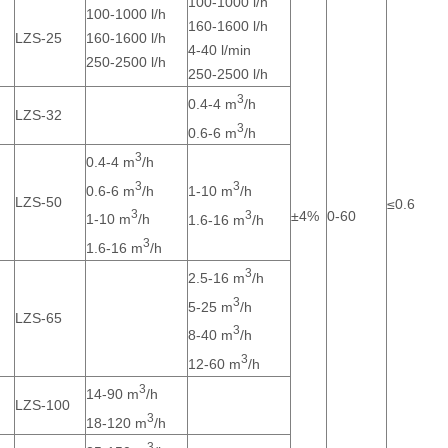
100-1000 l/h
100-1000 l/h
160-1600 l/h
LZS-25
160-1600 l/h
4-40 l/min
250-2500 l/h
250-2500 l/h
3
0.4-4 m
/h
LZS-32
3
0.6-6 m
/h
3
0.4-4 m
/h
3
3
0.6-6 m
/h
1-10 m
/h
LZS-50
≤0.6
3
3
±4%
0-60
1-10 m
/h
1.6-16 m
/h
3
1.6-16 m
/h
3
2.5-16 m
/h
3
5-25 m
/h
LZS-65
3
8-40 m
/h
3
12-60 m
/h
3
14-90 m
/h
LZS-100
3
18-120 m
/h
3