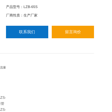
保、食品等工业部门。
产品型号：LZB-65S
厂商性质：生产厂家
联系我们
留言询价
子流量
ZS-
料管
ZS-