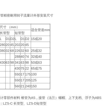
塑料管精密耐用转子流量计外形安装尺寸
尺寸 （mm）
适合管道mm
长管型
短管型
L
D1
D2
L
D1
D2
15或20
280
20
45
202
20
45
380
32
68
226
32
60
25或32
288
40
74
32或40
430
63
98
341
63
98
50或63
430
75
22
65或75
550
17
175
100
550
17
205
125
560
21
240
150
流量计零部件材料 锥管为AS，接管（法兰）螺帽、上下支档、浮子为ABS
LZS-C 长管型、LZS-D短管型