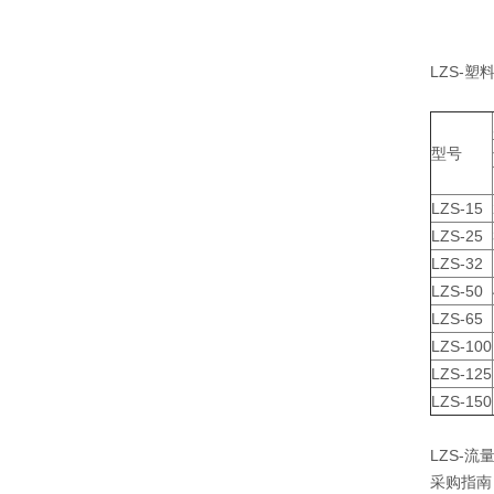
LZS-
型号
LZS-15
LZS-25
LZS-32
LZS-50
LZS-65
LZS-100
LZS-125
LZS-150
LZS-
采购指南：