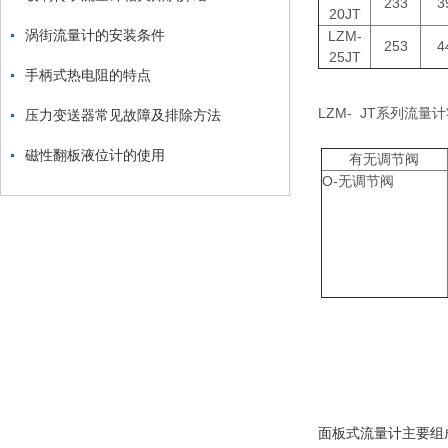
233
3
20JT
涡街流量计的安装条件
LZM-
253
4
25JT
手柄式热电阻的特点
LZM- JT系列流
压力变送器常见故障及排除方法
磁性翻板液位计的使用
有无调节阀
O-无调节阀
面板式流量计主要组