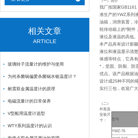
（一）简介
我厂按国家GB1161
准生产的YWZ系列
油箱，润滑装置，
相关文章
轮传动箱上的*附件
液位及液温的高低
ARTICLE
本产品具有设计新
液位和液温显示清
体感等特点，它具
玻璃转子流量计的维护与使用
*，坚固、防裂、防
优点。该产品根据
为何杀菌锅偏爱杀菌锅水银温度计？
设计成25种不同的
实行三包，欢迎广
耐震双金属温度计的原理
电磁流量计的日常保养
（二）
外形及
V型船用温度计选型
安装尺
型号
寸：
WTY系列温度计的认识
YWZ-76