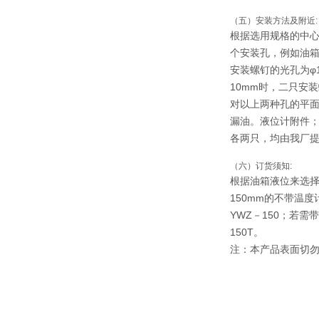
（五）安装方法及附近:
根据选用规格的中心
个安装孔，例如油箱
安装螺钉的光孔为φ
10mm时，二只安
对以上两种孔的平
漏油。液位计附件
各两只，均由我厂
（六）订货须知:
根据油箱液位来选
150mm的不带温
YWZ－150；若需
150T。
注：本产品表面切