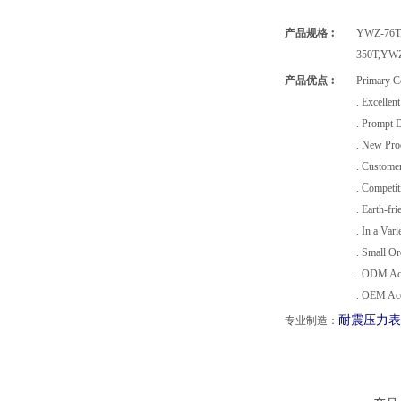
产品规格︰
YWZ-76T
350T,Y
产品优点︰
Primary C
. Excellen
. Prompt D
. New Pro
. Custome
. Competit
. Earth-fr
. In a Var
. Small Or
. ODM Ac
. OEM Ac
耐震压力
表
专业制造：