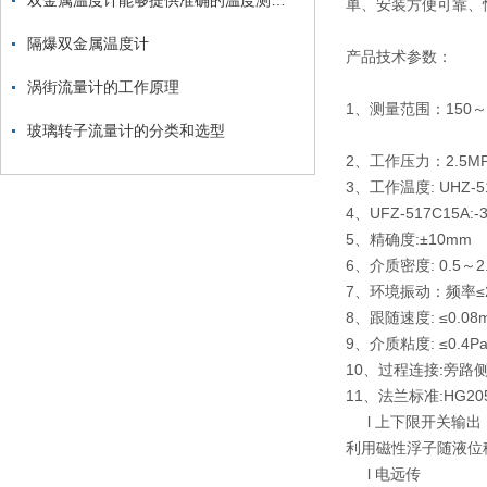
双金属温度计能够提供准确的温度测量结果
单、安装方便可靠、
隔爆双金属温度计
产品技术参数：
涡街流量计的工作原理
1、测量范围：150
玻璃转子流量计的分类和选型
2、工作压力：2.5M
3、工作温度: UHZ-51
4、UFZ-517C15A:-
5、精确度:±10mm
6、介质密度: 0.5～2.
7、环境振动：频率≤25
8、跟随速度: ≤0.08m
9、介质粘度: ≤0
10、过程连接:旁路侧面
11、法兰标准:HG2
l 上下限开关输出
利用磁性浮子随液位
l 电远传