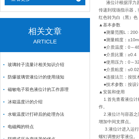
液位计根据浮力原理
传递到现场指示器，
红色转为白（黑）色
▲基本参数
相关文章
●测量范围L：200～
●测量精度：±10m
ARTICLE
●介质温度：0～48
●介质比重：≥0.4
●使用压力：0～32
玻璃转子流量计相关知识介绍
●介质粘度：≤0.02P
防爆玻璃管液位计的使用须知
●连接法兰：按技
●技术参数：按设
磁敏电子双色液位计的工作原理
▲安装和使用
1.首先查看液位计
冰箱温度计的介绍
作。
水银温度计打碎后的处理办法
2.液位计与容器之
增加中间支撑点。
电磁阀的特点
3.液位计进入运行
螺钉调整好零液位。