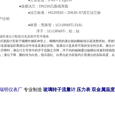
质密度：0.45～1.2g/cm
●连接法兰：DN150凸面或突面
兰标准：HG20592～20635-97其它法兰标
户注明
质：旁路管：1Cr18Ni9Ti;316L
：1Cr18Ni9Ti；铝；钛
80磁性液位计配套仪表及附件型号规格
式液面计安装于桶槽外侧延伸管上，桶槽内部的液位能由翻板指示器清楚得知。旁路
传送器做远距离液位信号传送及液位控制。该液位计是具有可靠的安全性仪表。液位计
位升降时，液位计主导管
中的浮子也随之升降，浮子内的磁钢通过磁耦合传递到现场指示
色；液位下降，翻柱转为白色，指示器红、白界位处为容器内介质液位的实际高度，从
瑞明仪表厂
专业制造
玻璃转子流量计
压力表
双金属温度