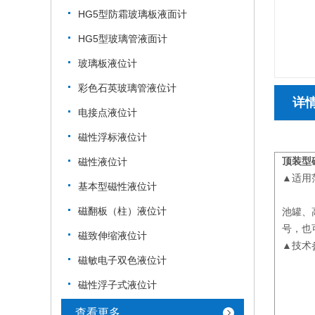
HG5型防霜玻璃板液面计
HG5型玻璃管液面计
玻璃板液位计
彩色石英玻璃管液位计
详
电接点液位计
磁性浮标液位计
顶装型
磁性液位计
▲适用
基本型磁性液位计
U
磁翻板（柱）液位计
池罐、
号，也
磁致伸缩液位计
▲技术
磁敏电子双色液位计
●测
●工
磁性浮子式液位计
●工
查看更多