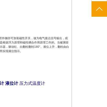
管外侧亦可加装磁性开关，做为电气接点信号输出，或
是根据浮力原理和磁性耦合作用原理工作的。当被测容
器，驱动红、白翻柱翻转180°。液位上升，翻柱由白
而实现液位指示。
计
液位计
压力式温度计