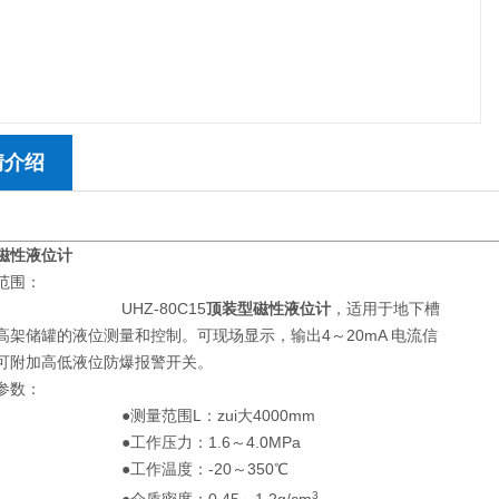
情介绍
磁性液位计
范围：
HZ-80C15
顶装型磁性液位计
，适用于地下槽
高架储罐的液位测量和控制。可现场显示，输出4～20mA 电流信
可附加高低液位防爆报警开关。
参数：
量范围L：zui大4000mm
作压力：1.6～4.0MPa
作温度：-20～350℃
3