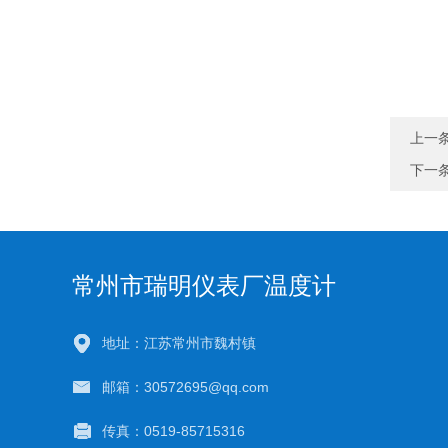
上一
下一
常州市瑞明仪表厂温度计
地址：江苏常州市魏村镇
邮箱：30572695@qq.com
传真：0519-85715316