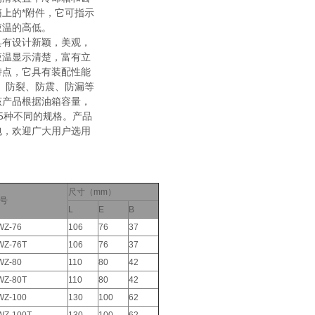
箱上的*附件，它可指示
液温的高低。
具有设计新颖，美观，
液温显示清楚，富有立
特点，它具有装配性能
固、防裂、防震、防漏等
该产品根据油箱容量，
5种不同的规格。产品
包，欢迎广大用户选用
尺寸（mm）
号
L
E
B
WZ-76
106
76
37
WZ-76T
106
76
37
WZ-80
110
80
42
WZ-80T
110
80
42
WZ-100
130
100
62