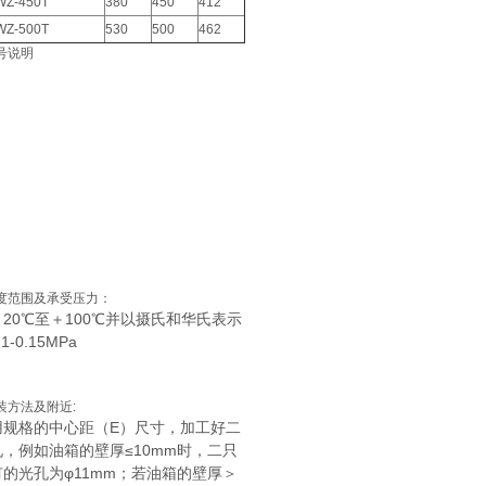
WZ-450T
380
450
412
WZ-500T
530
500
462
号说明
度范围及承受压力：
20℃至＋100℃并以摄氏和华氏表示
1-0.15MPa
装方法及附近:
用规格的中心距（E）尺寸，加工好二
，例如油箱的壁厚≤10mm时，二只
的光孔为φ11mm；若油箱的壁厚＞