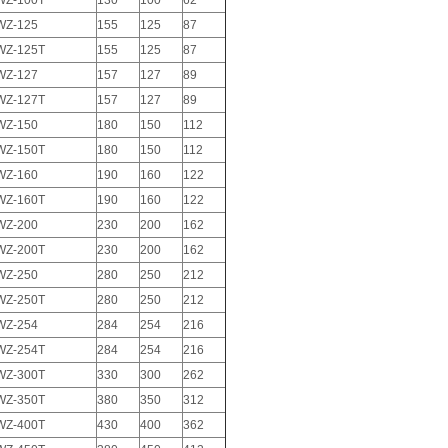
WZ-100T
130
100
62
WZ-125
155
125
87
WZ-125T
155
125
87
WZ-127
157
127
89
WZ-127T
157
127
89
WZ-150
180
150
112
WZ-150T
180
150
112
WZ-160
190
160
122
WZ-160T
190
160
122
WZ-200
230
200
162
WZ-200T
230
200
162
WZ-250
280
250
212
WZ-250T
280
250
212
WZ-254
284
254
216
WZ-254T
284
254
216
WZ-300T
330
300
262
WZ-350T
380
350
312
WZ-400T
430
400
362