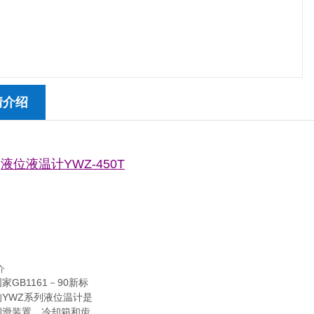
情介绍
液位液温计YWZ-450T
介
家GB1161－90新标
YWZ系列液位温计是
润滑装置，冷却箱和齿