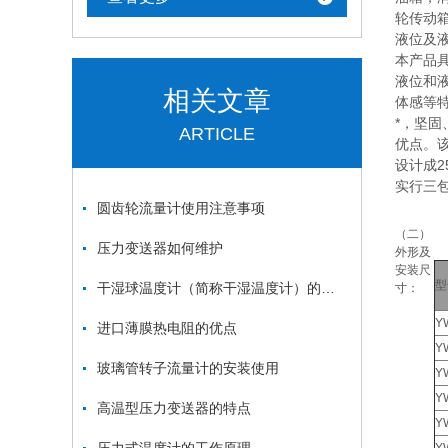
轮传动
液位及
本产品
液位和
相关文章
体感等
*，坚
ARTICLE
优点。
设计成2
实行三
圆齿轮流量计使用注意事项
（二）
压力变送器如何维护
外形及
安装尺
型
干湿球温度计（简称干湿温度计）的工作原理
寸：
Y
进口薄膜热电阻的优点
Y
玻璃管转子流量计的安装使用
Y
Y
高温型压力变送器的特点
Y