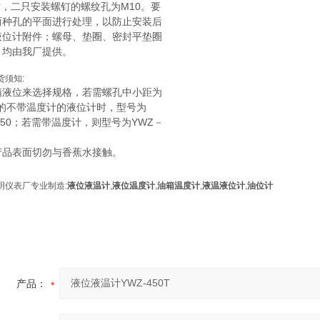
时，二只安装螺钉的螺纹孔为M10。要
两种孔的平面进行处理，以防止安装后
液位计附件；螺母、垫圈、密封平垫圈
，均由我厂提供。
货须知:
箱液位来选择规格，若需螺孔中小距为
m的不带温度计的液位计时，型号为
150；若需带温度计，则型号为YWZ－
产品表面切勿与香蕉水接触。
明仪表厂专业制造
:
液位液温计
,
液位温度计
,
油箱温度计
,
液温液位计
,
油位计
产品：